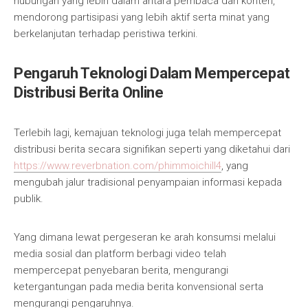
hubungan yang lebih dalam antara pembaca dan konten,
mendorong partisipasi yang lebih aktif serta minat yang
berkelanjutan terhadap peristiwa terkini.
Pengaruh Teknologi Dalam Mempercepat
Distribusi Berita Online
Terlebih lagi, kemajuan teknologi juga telah mempercepat
distribusi berita secara signifikan seperti yang diketahui dari
https://www.reverbnation.com/phimmoichill4
, yang
mengubah jalur tradisional penyampaian informasi kepada
publik.
Yang dimana lewat pergeseran ke arah konsumsi melalui
media sosial dan platform berbagi video telah
mempercepat penyebaran berita, mengurangi
ketergantungan pada media berita konvensional serta
mengurangi pengaruhnya.