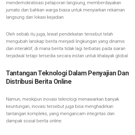
mendemokratisasi pelaporan langsung, memberdayakan
jurnalis dan bahkan warga biasa untuk menyiarkan rekaman
langsung dari lokasi kejadian.
Oleh sebab itu juga, lewat pendekatan tersebut telah
mengubah lanskap berita menjadi lingkungan yang dinamis
dan interaktif, di mana berita tidak lagi terbatas pada siaran
terjadwal tetapi tersedia secara instan untuk khalayak global.
Tantangan Teknologi Dalam Penyajian Dan
Distribusi Berita Online
Namun, meskipun inovasi teknologi menawarkan banyak
keuntungan, inovasi tersebut juga bisa menghadirkan
tantangan kompleks, yang mengancam integritas dan
dampak sosial berita online.