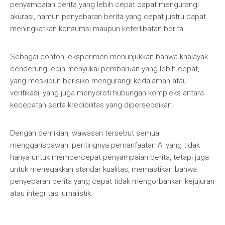
penyampaian berita yang lebih cepat dapat mengurangi
akurasi, namun penyebaran berita yang cepat justru dapat
meningkatkan konsumsi maupun keterlibatan berita.
Sebagai contoh, eksperimen menunjukkan bahwa khalayak
cenderung lebih menyukai pembaruan yang lebih cepat,
yang meskipun berisiko mengurangi kedalaman atau
verifikasi, yang juga menyoroti hubungan kompleks antara
kecepatan serta kredibilitas yang dipersepsikan.
Dengan demikian, wawasan tersebut semua
menggarisbawahi pentingnya pemanfaatan AI yang tidak
hanya untuk mempercepat penyampaian berita, tetapi juga
untuk menegakkan standar kualitas, memastikan bahwa
penyebaran berita yang cepat tidak mengorbankan kejujuran
atau integritas jurnalistik.