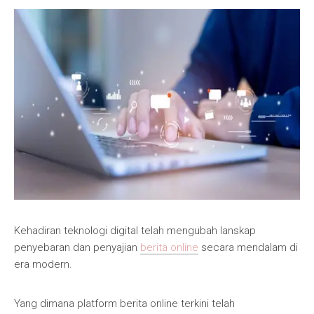
Kehadiran teknologi digital telah mengubah lanskap
penyebaran dan penyajian
berita online
secara mendalam di
era modern.
Yang dimana platform berita online terkini telah