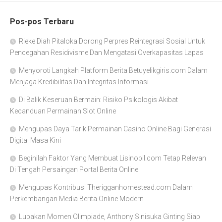
Pos-pos Terbaru
Rieke Diah Pitaloka Dorong Perpres Reintegrasi Sosial Untuk
Pencegahan Residivisme Dan Mengatasi Overkapasitas Lapas
Menyoroti Langkah Platform Berita Betuyelikgiris.com Dalam
Menjaga Kredibilitas Dan Integritas Informasi
Di Balik Keseruan Bermain: Risiko Psikologis Akibat
Kecanduan Permainan Slot Online
Mengupas Daya Tarik Permainan Casino Online Bagi Generasi
Digital Masa Kini
Beginilah Faktor Yang Membuat Lisinopil.com Tetap Relevan
Di Tengah Persaingan Portal Berita Online
Mengupas Kontribusi Therigganhomestead.com Dalam
Perkembangan Media Berita Online Modern
Lupakan Momen Olimpiade, Anthony Sinisuka Ginting Siap