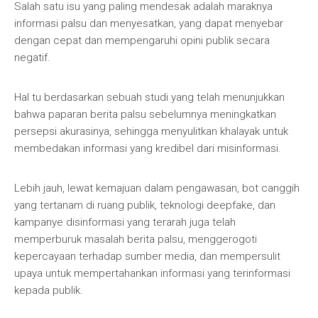
Salah satu isu yang paling mendesak adalah maraknya
informasi palsu dan menyesatkan, yang dapat menyebar
dengan cepat dan mempengaruhi opini publik secara
negatif.
Hal tu berdasarkan sebuah studi yang telah menunjukkan
bahwa paparan berita palsu sebelumnya meningkatkan
persepsi akurasinya, sehingga menyulitkan khalayak untuk
membedakan informasi yang kredibel dari misinformasi.
Lebih jauh, lewat kemajuan dalam pengawasan, bot canggih
yang tertanam di ruang publik, teknologi deepfake, dan
kampanye disinformasi yang terarah juga telah
memperburuk masalah berita palsu, menggerogoti
kepercayaan terhadap sumber media, dan mempersulit
upaya untuk mempertahankan informasi yang terinformasi
kepada publik.