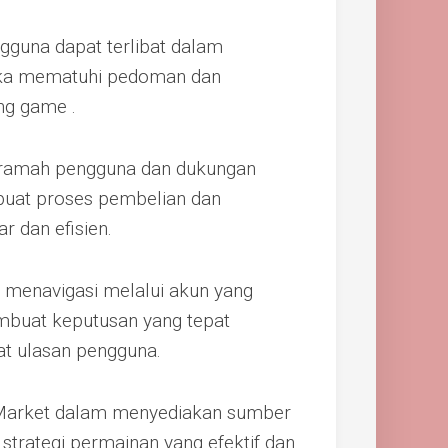
gguna dapat terlibat dalam
eka mematuhi pedoman dan
ng game .
g ramah pengguna dan dukungan
uat proses pembelian dan
r dan efisien.
menavigasi melalui akun yang
mbuat keputusan yang tepat
hat ulasan pengguna.
ezMarket dalam menyediakan sumber
 strategi permainan yang efektif dan