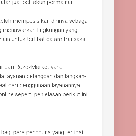
utar jual-beli akun permainan.
telah memposisikan dirinya sebagai
ng menawarkan lingkungan yang
in untuk terlibat dalam transaksi
tur dari RozezMarket yang
a layanan pelanggan dan langkah-
aat dari penggunaan layanannya
ne seperti penjelasan berikut ini.
bagi para pengguna yang terlibat