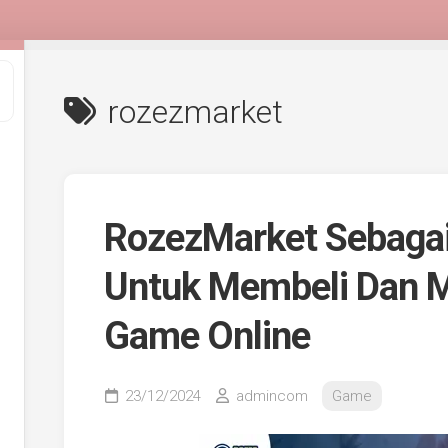
rozezmarket
RozezMarket Sebaga
Untuk Membeli Dan M
Game Online
23/12/2024
admincom
Game