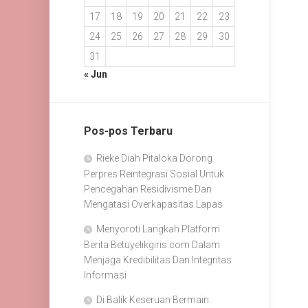
17
18
19
20
21
22
23
24
25
26
27
28
29
30
31
« Jun
Pos-pos Terbaru
Rieke Diah Pitaloka Dorong
Perpres Reintegrasi Sosial Untuk
Pencegahan Residivisme Dan
Mengatasi Overkapasitas Lapas
Menyoroti Langkah Platform
Berita Betuyelikgiris.com Dalam
Menjaga Kredibilitas Dan Integritas
Informasi
Di Balik Keseruan Bermain: