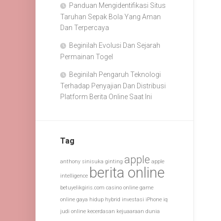
Panduan Mengidentifikasi Situs
Taruhan Sepak Bola Yang Aman
Dan Terpercaya
Beginilah Evolusi Dan Sejarah
Permainan Togel
Beginilah Pengaruh Teknologi
Terhadap Penyajian Dan Distribusi
Platform Berita Online Saat Ini
Tag
apple
anthony sinisuka ginting
apple
berita online
intelligence
betuyelikgiris.com
casino online
game
online
gaya hidup
hybrid
investasi
iPhone
iq
judi online
kecerdasan
kejuaaraan dunia