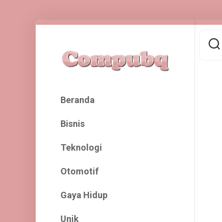
Skip
to
content
Beranda
Bisnis
Teknologi
Otomotif
Gaya Hidup
Unik