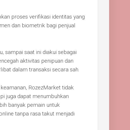
pkan proses verifikasi identitas yang
en dan biometrik bagi penjual
u, sampai saat ini diakui sebagai
encegah aktivitas penipuan dan
ibat dalam transaksi secara sah.
n keamanan, RozezMarket tidak
tapi juga dapat menumbuhkan
bih banyak pemain untuk
online tanpa rasa takut menjadi