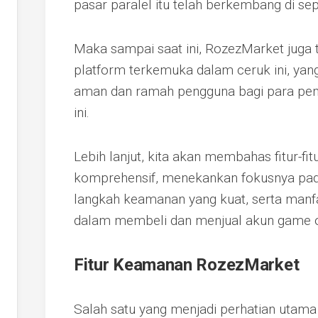
pasar paralel itu telah berkembang di sep
Maka sampai saat ini, RozezMarket juga 
platform terkemuka dalam ceruk ini, ya
aman dan ramah pengguna bagi para pema
ini.
Lebih lanjut, kita akan membahas fitur-fi
komprehensif, menekankan fokusnya pad
langkah keamanan yang kuat, serta manf
dalam membeli dan menjual akun game onli
Fitur Keamanan RozezMarket
Salah satu yang menjadi perhatian utama 