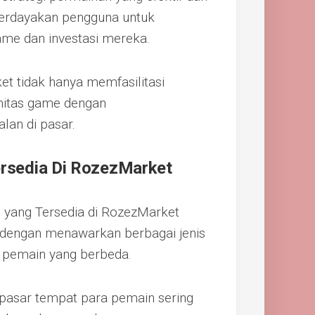
erdayakan pengguna untuk
e dan investasi mereka.
t tidak hanya memfasilitasi
nitas game dengan
an di pasar.
ersedia Di RozezMarket
e yang Tersedia di RozezMarket
 dengan menawarkan berbagai jenis
 pemain yang berbeda.
i pasar tempat para pemain sering