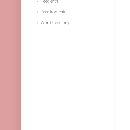
Feed entri
Feed komentar
WordPress.org