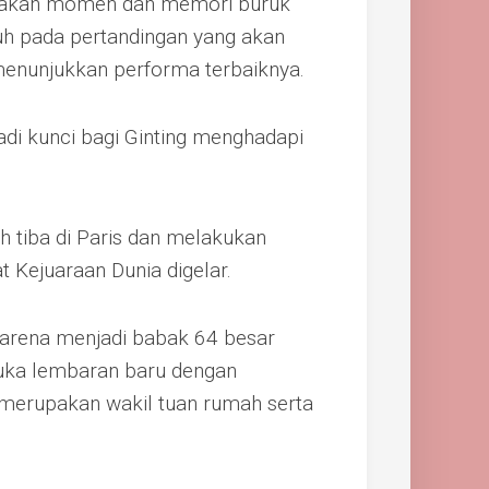
upakan momen dan memori buruk
uh pada pertandingan yang akan
enunjukkan performa terbaiknya.
jadi kunci bagi Ginting menghadapi
ah tiba di Paris dan melakukan
t Kejuaraan Dunia digelar.
 karena menjadi babak 64 besar
buka lembaran baru dengan
merupakan wakil tuan rumah serta