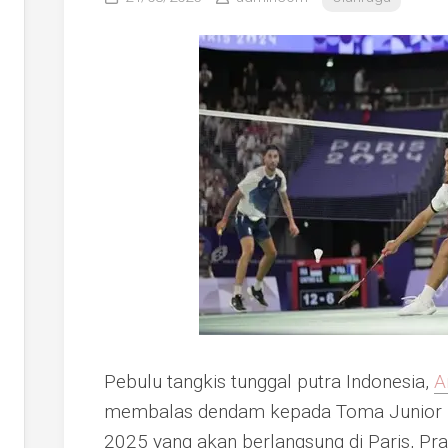
Pebulu tangkis tunggal putra Indonesia,
A
membalas dendam kepada Toma Junior 
2025 yang akan berlangsung di Paris, Pra