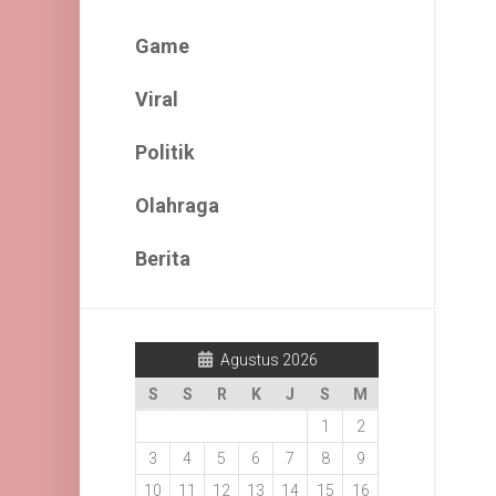
Game
Viral
Politik
Olahraga
Berita
Agustus 2026
S
S
R
K
J
S
M
1
2
3
4
5
6
7
8
9
10
11
12
13
14
15
16