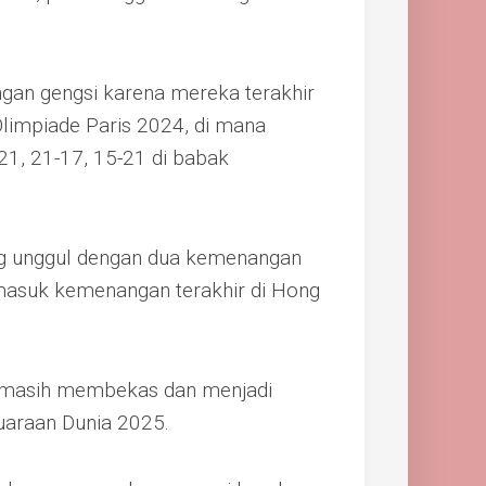
gan gengsi karena mereka terakhir
limpiade Paris 2024, di mana
21, 21-17, 15-21 di babak
g unggul dengan dua kemenangan
masuk kemenangan terakhir di Hong
t masih membekas dan menjadi
juaraan Dunia 2025.