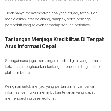
Tidak hanya menyampaikan apa yang terjadi, tetapi juga
menjelaskan latar belakang, dampak, serta berbagai
perspektif yang relevan terhadap sebuah peristiwa.
Tantangan Menjaga Kredibilitas Di Tengah
Arus Informasi Cepat
Sebagaimana juga, persaingan media digital yang semakin
ketat bisa menghadirkan tantangan tersendiri bagi setiap
platform berita.
Keinginan untuk menjadi yang pertama menyampaikan
informasi sering kali menimbulkan tekanan yang dapat
memengaruhi proses editorial.