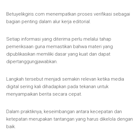
Betuyelikgiris.com menempatkan proses verifikasi sebagai
bagian penting dalam alur kerja editorial.
Setiap informasi yang diterima perlu melalui tahap
pemeriksaan guna memastikan bahwa materi yang
dipublikasikan memiliki dasar yang kuat dan dapat
dipertanggungjawabkan.
Langkah tersebut menjadi semakin relevan ketika media
digital sering kali dihadapkan pada tekanan untuk
menyampaikan berita secara cepat.
Dalam praktiknya, keseimbangan antara kecepatan dan
ketepatan merupakan tantangan yang harus dikelola dengan
baik.